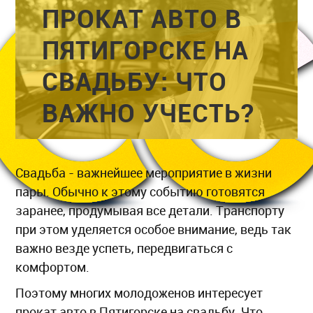
ПРОКАТ АВТО В
ПЯТИГОРСКЕ НА
СВАДЬБУ: ЧТО
ВАЖНО УЧЕСТЬ?
Свадьба - важнейшее мероприятие в жизни
пары. Обычно к этому событию готовятся
заранее, продумывая все детали. Транспорту
при этом уделяется особое внимание, ведь так
важно везде успеть, передвигаться с
комфортом.
Поэтому многих молодоженов интересует
прокат авто в Пятигорске на свадьбу. Что