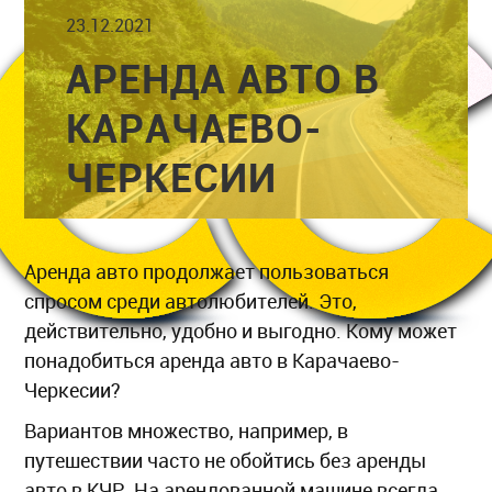
23.12.2021
АРЕНДА АВТО В
КАРАЧАЕВО-
ЧЕРКЕСИИ
Аренда авто продолжает пользоваться
спросом среди автолюбителей. Это,
действительно, удобно и выгодно. Кому может
понадобиться аренда авто в Карачаево-
Черкесии?
Вариантов множество, например, в
путешествии часто не обойтись без аренды
авто в КЧР. На арендованной машине всегда