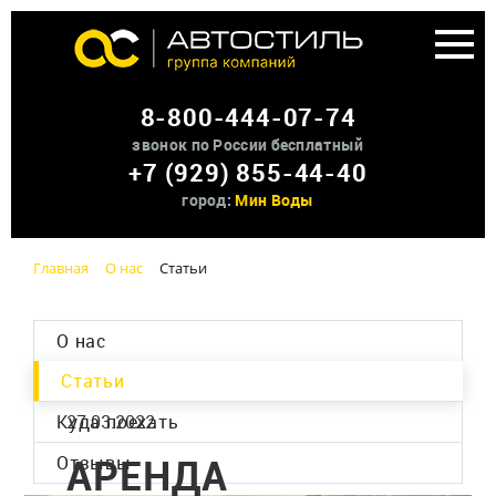
Аренда доп оборудования
8-800-444-07-74
О нас
звонок по России бесплатный
+7 (929) 855-44-40
Контакты
город:
Мин Воды
Главная
О нас
Статьи
О нас
Статьи
Куда поехать
27.03.2022
АРЕНДА
Отзывы