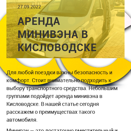
27.09.2022
АРЕНДА
МИНИВЭНА В
КИСЛОВОДСКЕ
Для любой поездки важны безопасность и
комфорт. Стоит внимательно подходить к
выбору транспортного средства. Небольшим
группами подойдет аренда минивэна в
Кисловодске. В нашей статье сегодня
расскажем о преимуществах такого
автомобиля.
Минивэн — это достаточно вместительный и