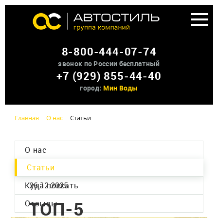
Аренда доп оборудования
8-800-444-07-74
О нас
звонок по России бесплатный
+7 (929) 855-44-40
Контакты
город:
Мин Воды
Главная
О нас
Статьи
О нас
Статьи
Куда поехать
26.12.2025
ТОП-5
Отзывы