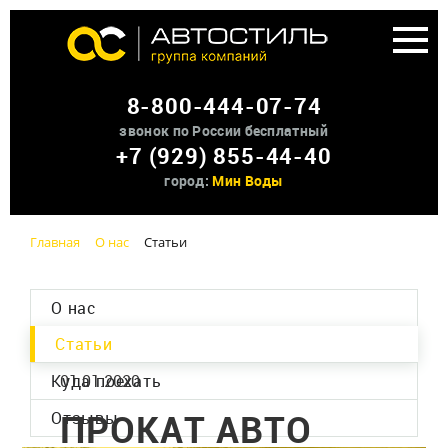
Аренда доп оборудования
8-800-444-07-74
О нас
звонок по России бесплатный
+7 (929) 855-44-40
Контакты
город:
Мин Воды
Главная
О нас
Статьи
О нас
Статьи
Куда поехать
01.01.2020
ПРОКАТ АВТО
Отзывы