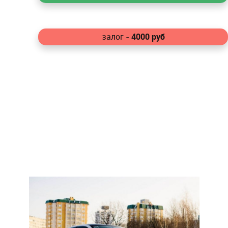
4000
руб
залог -