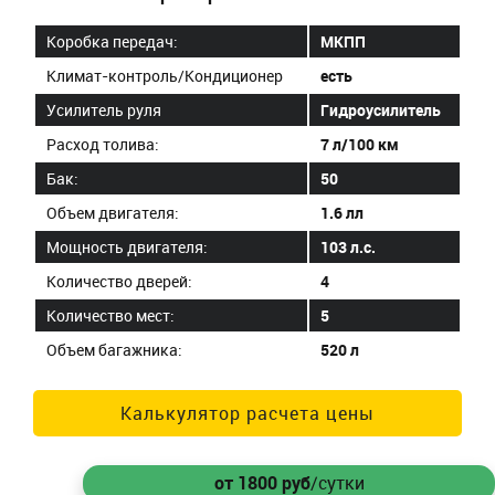
Коробка передач:
МКПП
Климат-контроль/Кондиционер
есть
Усилитель руля
Гидроусилитель
Расход толива:
7 л/100 км
Бак:
50
Объем двигателя:
1.6 лл
Мощность двигателя:
103 л.с.
Количество дверей:
4
Количество мест:
5
Объем багажника:
520 л
Калькулятор расчета цены
от 1800
руб
/сутки