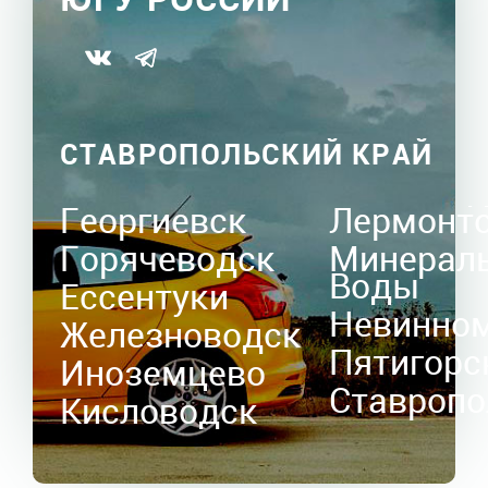
СТАВРОПОЛЬСКИЙ КРАЙ
Георгиевск
Лермонт
Горячеводск
Минерал
Воды
Ессентуки
Невинно
Железноводск
Пятигорс
Иноземцево
Ставропо
Кисловодск