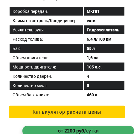
Коробка передач:
МКПП
Климат-контроль/Кондиционер
есть
Усилитель руля
Гидроусилитель
Расход толива:
6,4 л/100 км
Бак:
55 л
Объем двигателя:
1,6 лл
Мощность двигателя:
105 л.с.
Количество дверей:
4
Количество мест:
5
Объем багажника:
460 л
Калькулятор расчета цены
от 2200
руб
/сутки