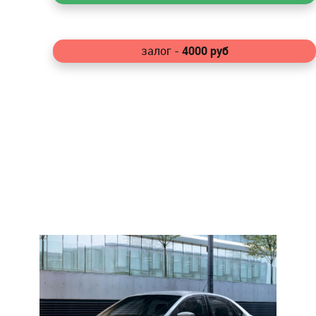
4000
руб
залог -