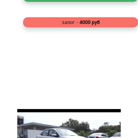
4000
руб
залог -