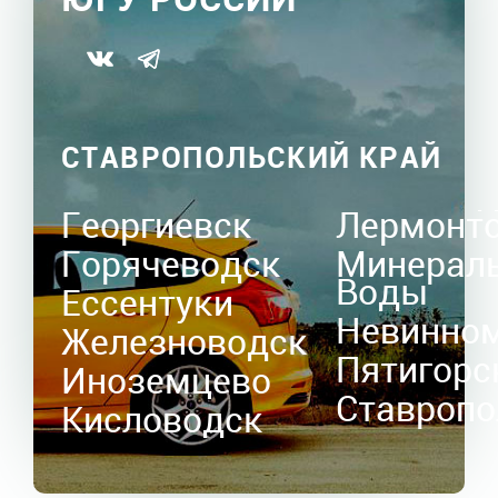
СТАВРОПОЛЬСКИЙ КРАЙ
Георгиевск
Лермонт
Горячеводск
Минерал
Воды
Ессентуки
Невинно
Железноводск
Пятигорс
Иноземцево
Ставропо
Кисловодск