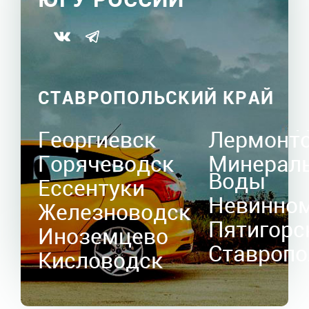
СТАВРОПОЛЬСКИЙ КРАЙ
Георгиевск
Лермонт
Горячеводск
Минерал
Воды
Ессентуки
Невинно
Железноводск
Пятигорс
Иноземцево
Ставропо
Кисловодск