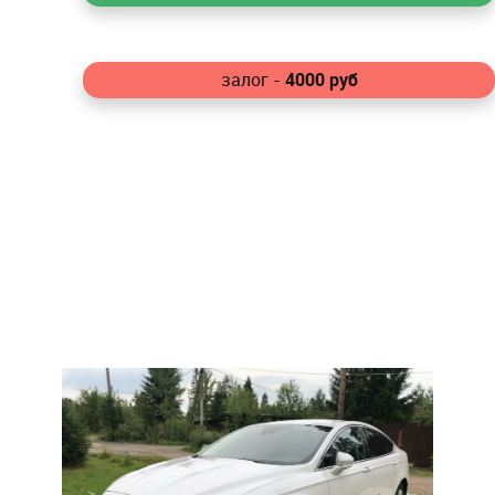
4000
руб
залог -