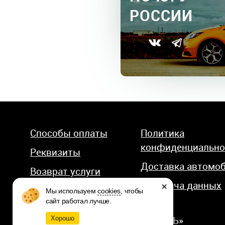
РОССИИ
Способы оплаты
Политика
конфиденциально
Реквизиты
Доставка автомо
Возврат услуги
Передача данных
×
Мы используем
cookies
, чтобы
сайт работал лучше.
© 2026 КОМПАНИЯ «АВТОСТИЛЬ»
Хорошо