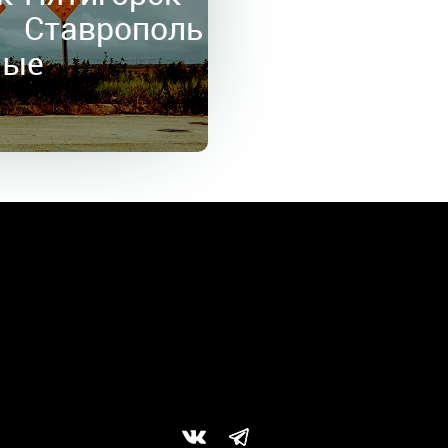
в
Ставрополь
ные