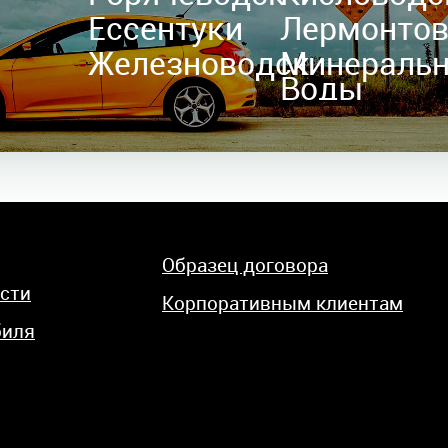
Ессентуки
Лермонто
Железноводск
Минераль
Воды
Образец договора
сти
Корпоративным клиентам
биля