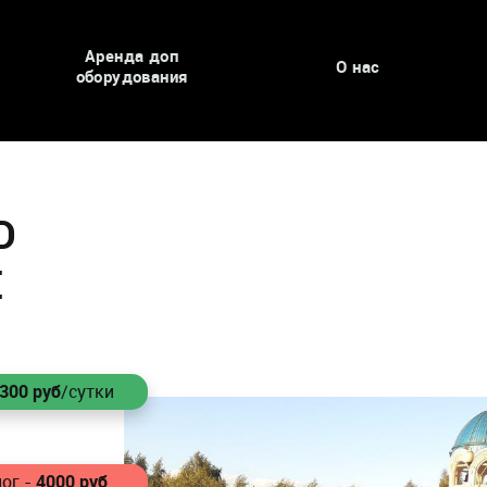
Аренда доп
О нас
оборудования
D
Е
2300
руб
/сутки
4000
руб
ог -