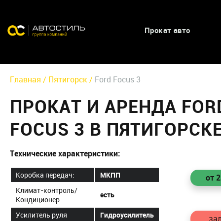
Прокат авто
Главная /
Пятигорск /
Ford Focus 3
ПРОКАТ И АРЕНДА FOR
FOCUS 3 В ПЯТИГОРСК
Технические характеристики:
Коробка передач:
МКПП
от 
Климат-контроль/
есть
Кондиционер
Усилитель руля
Гидроусилитель
зал