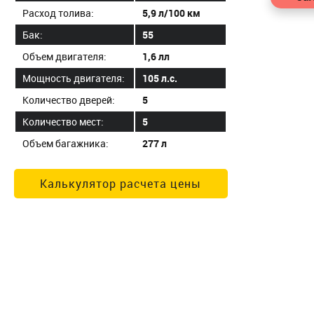
Расход толива:
5,9 л/100 км
Бак:
55
Объем двигателя:
1,6 лл
Мощность двигателя:
105 л.с.
Количество дверей:
5
Количество мест:
5
Объем багажника:
277 л
Калькулятор расчета цены