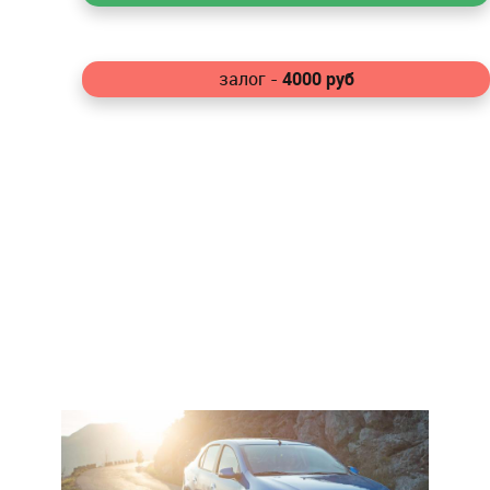
4000
руб
залог -