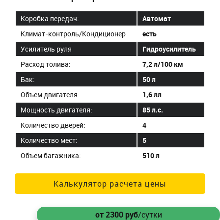
Коробка передач:
Автомат
Климат-контроль/Кондиционер
есть
Усилитель руля
Гидроусилитель
Расход толива:
7,2 л/100 км
Бак:
50 л
Объем двигателя:
1,6 лл
Мощность двигателя:
85 л.с.
Количество дверей:
4
Количество мест:
5
Объем багажника:
510 л
Калькулятор расчета цены
от 2300
руб
/сутки