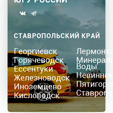
СТАВРОПОЛЬСКИЙ КРАЙ
Георгиевск
Лермонт
Горячеводск
Минерал
Воды
Ессентуки
Невинно
Железноводск
Пятигорс
Иноземцево
Ставропо
Кисловодск