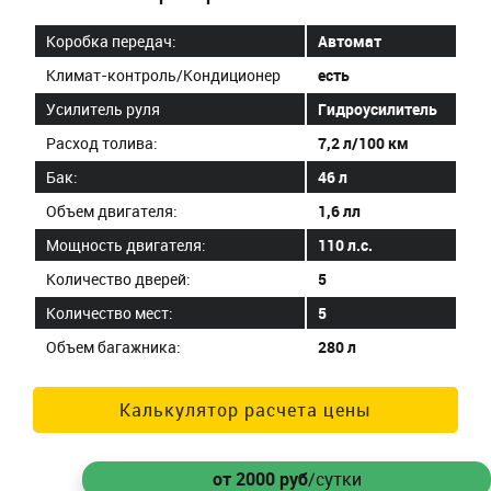
Коробка передач:
Автомат
Климат-контроль/Кондиционер
есть
Усилитель руля
Гидроусилитель
Расход толива:
7,2 л/100 км
Бак:
46 л
Объем двигателя:
1,6 лл
Мощность двигателя:
110 л.с.
Количество дверей:
5
Количество мест:
5
Объем багажника:
280 л
Калькулятор расчета цены
от 2000
руб
/сутки