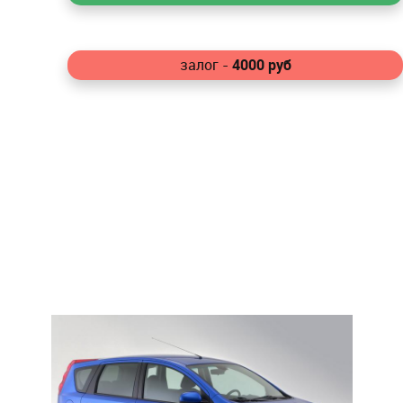
4000
руб
залог -