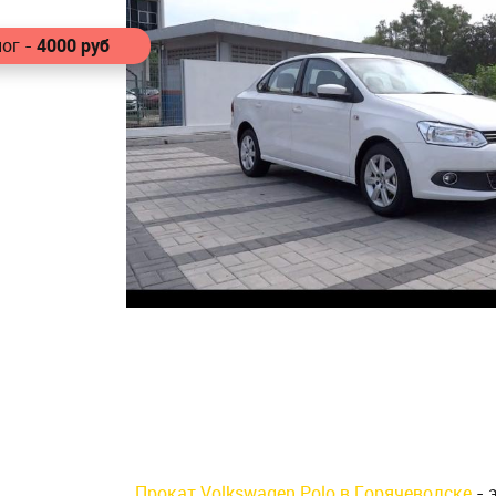
4000
руб
ог -
Прокат Volkswagen Polo в Горячеводске
- 