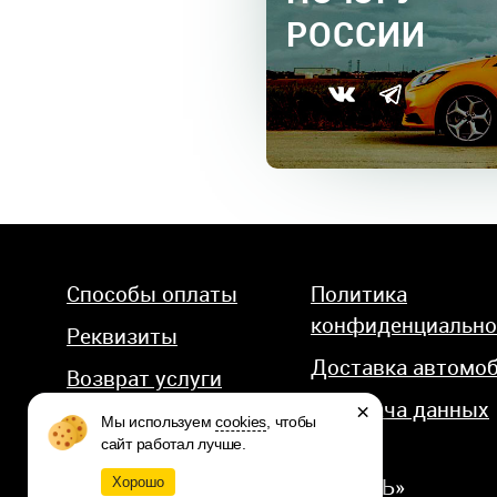
РОССИИ
Способы оплаты
Политика
конфиденциально
Реквизиты
Доставка автомо
Возврат услуги
Передача данных
×
Мы используем
cookies
, чтобы
сайт работал лучше.
© 2026 КОМПАНИЯ «АВТОСТИЛЬ»
Хорошо