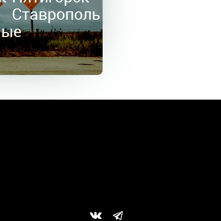
в
Ставрополь
ные