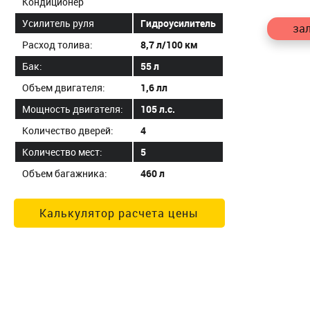
Кондиционер
Усилитель руля
Гидроусилитель
зал
Расход толива:
8,7 л/100 км
Бак:
55 л
Объем двигателя:
1,6 лл
Мощность двигателя:
105 л.с.
Количество дверей:
4
Количество мест:
5
Объем багажника:
460 л
Калькулятор расчета цены