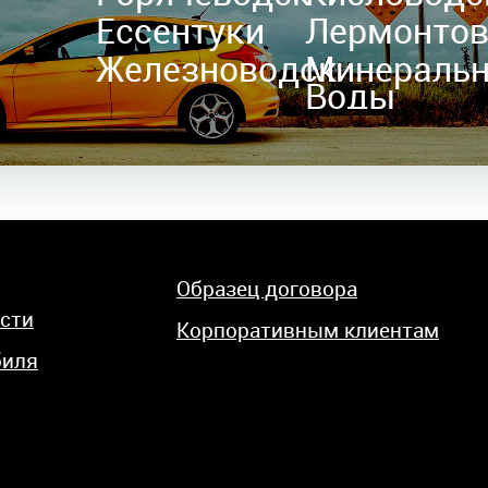
Ессентуки
Лермонто
Железноводск
Минераль
Воды
Образец договора
сти
Корпоративным клиентам
биля