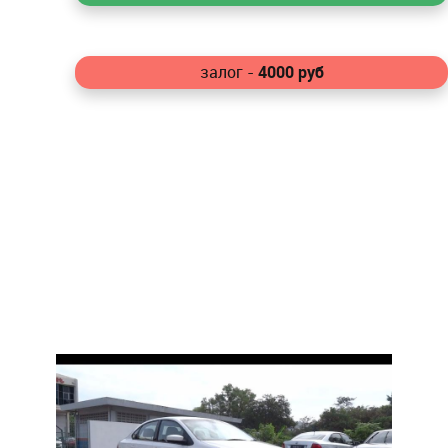
4000
руб
залог -