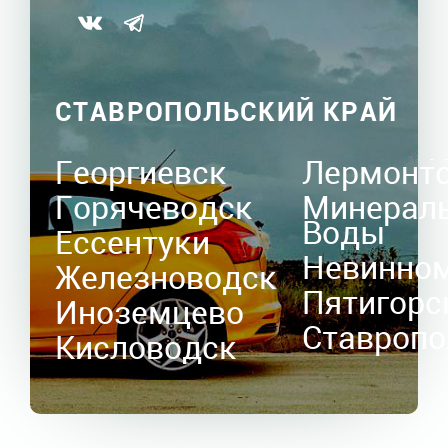
СТАВРОПОЛЬСКИЙ КРАЙ
Георгиевск
Лермонт
Горячеводск
Минерал
Воды
Ессентуки
Невинно
Железноводск
Пятигорс
Иноземцево
Ставропо
Кисловодск