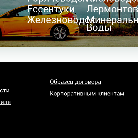
Ессентуки
Лермонто
Железноводск
Минераль
Воды
Образец договора
сти
Корпоративным клиентам
биля