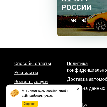
РОССИИ
Способы оплаты
Политика
конфиденциально
Реквизиты
Доставка автомо
Возврат услуги
Передача данных
×
Мы используем
cookies
, чтобы
сайт работал лучше.
© 2026 КОМПАНИЯ «АВТОСТИЛЬ»
Хорошо