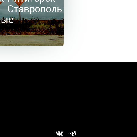
в
Ставрополь
ные