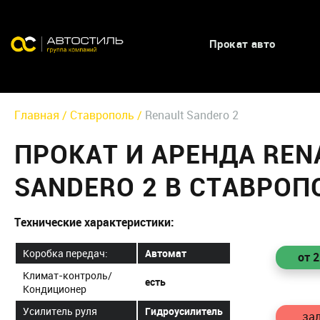
Прокат авто
Главная /
Ставрополь /
Renault Sandero 2
ПРОКАТ И АРЕНДА REN
SANDERO 2 В СТАВРОП
Технические характеристики:
Коробка передач:
Автомат
от 
Климат-контроль/
есть
Кондиционер
Усилитель руля
Гидроусилитель
зал