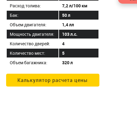
Расход толива:
7,2 л/100 км
Бак:
50 л
Объем двигателя:
1,4 лл
Мощность двигателя:
103 л.с.
Количество дверей:
4
Количество мест:
5
Объем багажника:
320 л
Калькулятор расчета цены