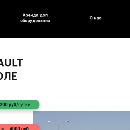
Аренда доп
О нас
оборудования
AULT
ОЛЕ
2200
руб
/сутки
4000
руб
ог -