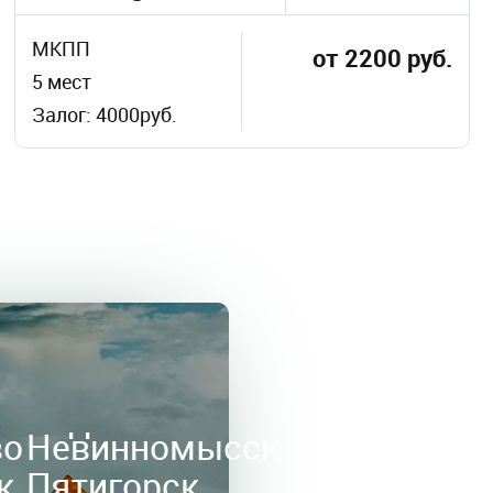
МКПП
от 2200 руб.
5 мест
Залог: 4000руб.
во
Невинномысск
к
Пятигорск