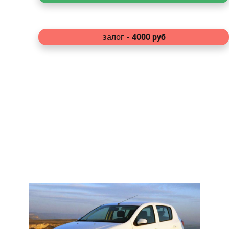
4000
руб
залог -