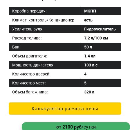
Коробка передач:
МКПП
Климат-контроль/Кондиционер
есть
Усилитель руля
Гидроусилитель
Расход толива:
7,2 л/100 км
Бак:
50 л
Объем двигателя:
1,4 лл
Мощность двигателя:
103 л.с.
Количество дверей:
4
Количество мест:
5
Объем багажника:
320 л
Калькулятор расчета цены
от 2100
руб
/сутки