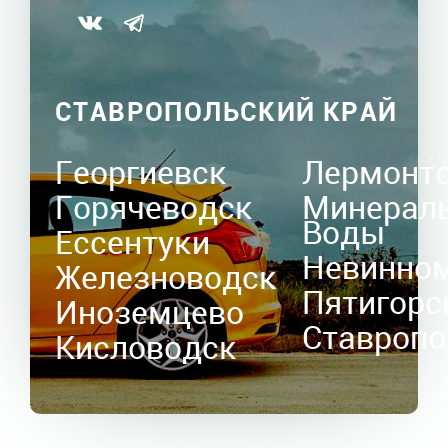
СТАВРОПОЛЬСКИЙ КРАЙ
Георгиевск
Лермонт
Горячеводск
Минерал
Воды
Ессентуки
Невинно
Железноводск
Пятигорс
Иноземцево
Ставропо
Кисловодск