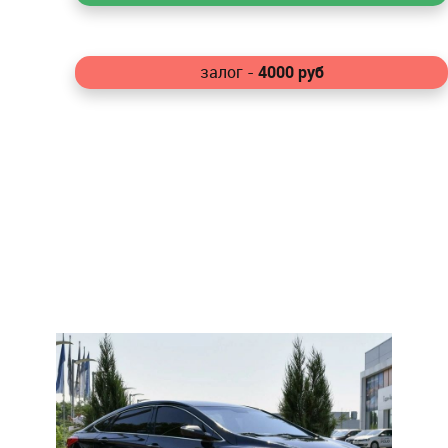
4000
руб
залог -