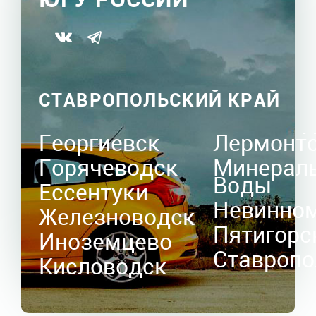
СТАВРОПОЛЬСКИЙ КРАЙ
Георгиевск
Лермонт
Горячеводск
Минерал
Воды
Ессентуки
Невинно
Железноводск
Пятигорс
Иноземцево
Ставропо
Кисловодск