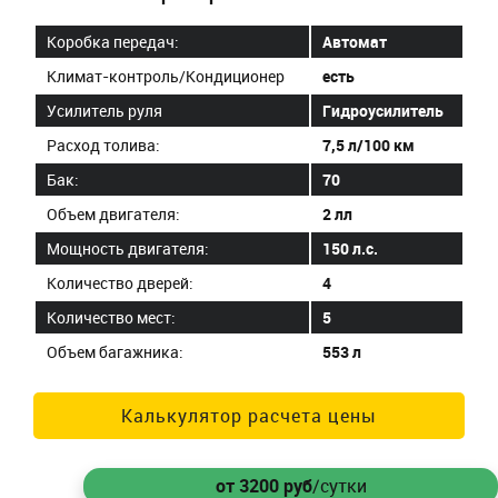
Коробка передач:
Автомат
Климат-контроль/Кондиционер
есть
Усилитель руля
Гидроусилитель
Расход толива:
7,5 л/100 км
Бак:
70
Объем двигателя:
2 лл
Мощность двигателя:
150 л.с.
Количество дверей:
4
Количество мест:
5
Объем багажника:
553 л
Калькулятор расчета цены
от 3200
руб
/сутки