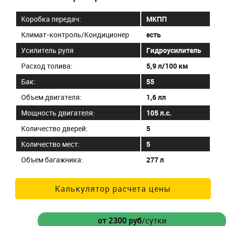
Коробка передач:
МКПП
Климат-контроль/Кондиционер
есть
Усилитель руля
Гидроусилитель
Расход толива:
5,9 л/100 км
Бак:
55
Объем двигателя:
1,6 лл
Мощность двигателя:
105 л.с.
Количество дверей:
5
Количество мест:
5
Объем багажника:
277 л
Калькулятор расчета цены
от 2300
руб
/сутки