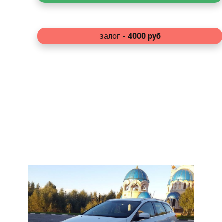
4000
руб
залог -