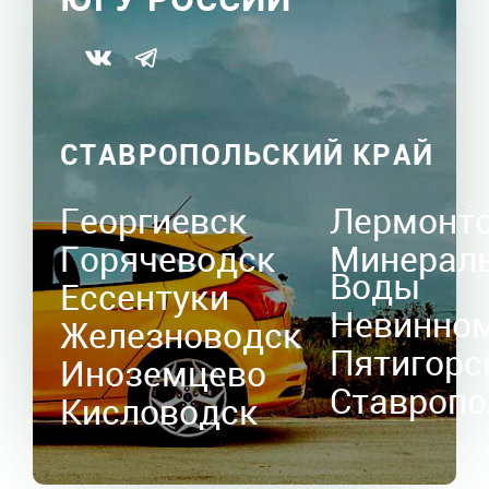
СТАВРОПОЛЬСКИЙ КРАЙ
Георгиевск
Лермонт
Горячеводск
Минерал
Воды
Ессентуки
Невинно
Железноводск
Пятигорс
Иноземцево
Ставропо
Кисловодск